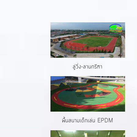
ลู่วิ่ง-ลานกรีฑา
พื้นสนามเด็กเล่น EPDM