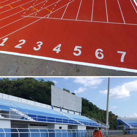
สนามกีฬากลางนครสวรรค์