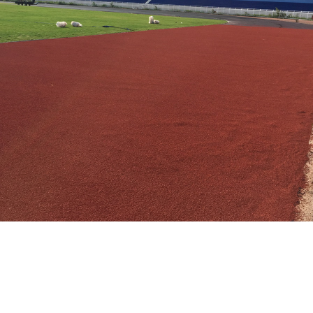
สนามกีฬากลางนครสวรรค์