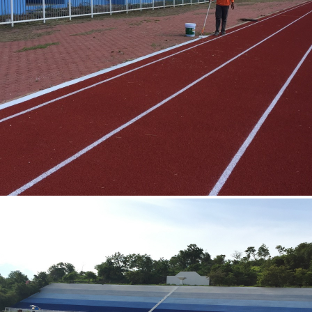
สนามกีฬากลางนครสวรรค์