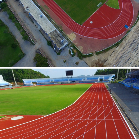
สนามกีฬากลางนครสวรรค์