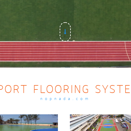
PORT FLOORING SYST
nopnada.com