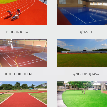
ตีเส้นสนามกีฬา
ฟุตซอล
ฟุตบอลหญ้าจริง
สนามบาสเก็ตบอล