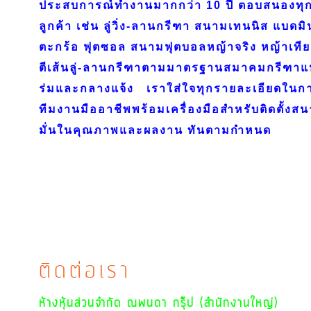
ประสบการณ์ทำงานมากกว่า 10 ปี ตอบสนองทุ
ลูกค้า เช่น ลู่วิ่ง-ลานกรีฑา สนามเทนนิส แบดมิ
ตะกร้อ ฟุตซอล สนามฟุตบอลหญ้าจริง หญ้าเทีย
ตีเส้นลู่-ลานกรีฑาตามมาตรฐานสมาคมกรีฑาแ
ร่มและกลางแจ้ง
เราใส่ใจทุกรายละเอียดในก
ทีมงานมืออาชีพพร้อมเครื่องมือสำหรับติดตั้ง
มั่นในคุณภาพและผลงาน ทันตามกำหนด
ติดต่อเรา
ห้างหุ้นส่วนจำกัด ณพนดา กรุ๊ป (สำนักงานใหญ่)