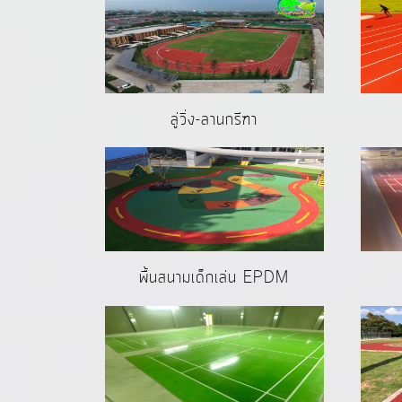
ลู่วิ่ง-ลานกรีฑา
พื้นสนามเด็กเล่น EPDM