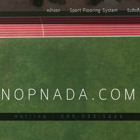
หน้าแรก
Sport Flooring System
รับติดต
NOPNADA.COM
NOPNADA.COM
NOPNADA.COM
NOPNADA.COM
NOPNADA.COM
NOPNADA.COM
NOPNADA.COM
Hotline : 085-033-5444
Hotline : 085-033-5444
Hotline : 085-033-5444
Hotline : 085-033-5444
Hotline : 085-033-5444
Hotline : 085-033-5444
Hotline : 085-033-5444