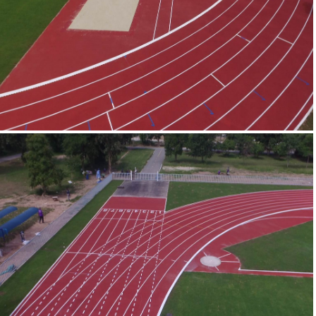
สนามกรมพละ สันป่าตอง เชียงใหม่