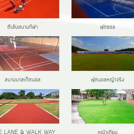
ตีเส้นสนามกีฬา
ฟุตซอล
ฟุตบอลหญ้าจริง
สนามบาสเก็ตบอล
E LANE & WALK WAY
หญ้าเทียม