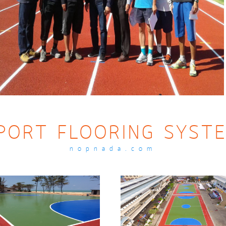
สนามกรมพละ สันป่าตอง เชียงใหม่
PORT FLOORING SYST
nopnada.com