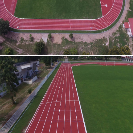
สนามกรมพละ สันป่าตอง เชียงใหม่