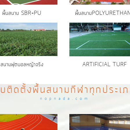
พื้นสนาม SBR+PU
พื้นสนามPOLYURETHA
สนามฟุตบอลหญ้าจริง
ARTIFICIAL TURF
ับติดตั้งพื้นสนามกีฬาทุกประเ
nopnada.com