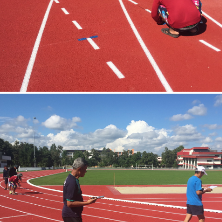
สนามกรมพละ สันป่าตอง เชียงใหม่