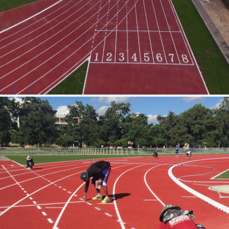
สนามกรมพละ สันป่าตอง เชียงใหม่