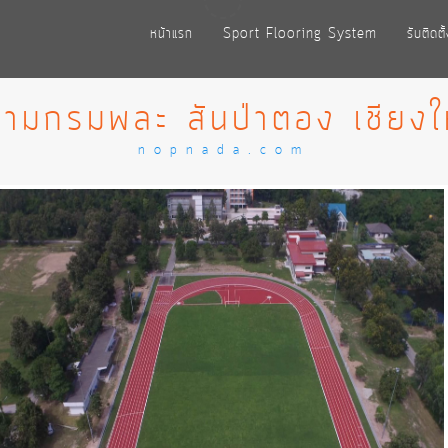
หน้าแรก
Sport Flooring System
รับติดต
ามกรมพละ สันป่าตอง เชียงใ
nopnada.com