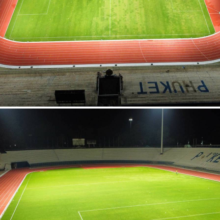
สุรกุล จ.ภูเก็ต