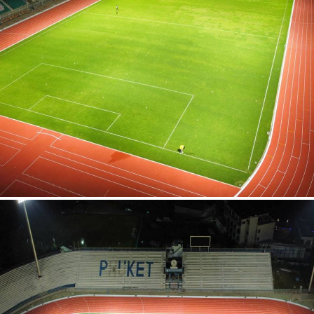
สุรกุล จ.ภูเก็ต