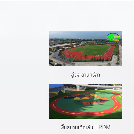
ลู่วิ่ง-ลานกรีฑา
พื้นสนามเด็กเล่น EPDM