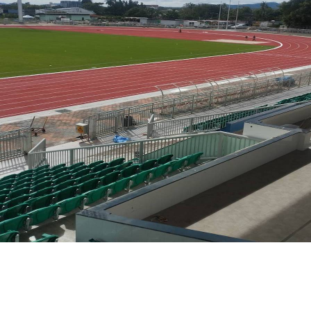
สุรกุล จ.ภูเก็ต