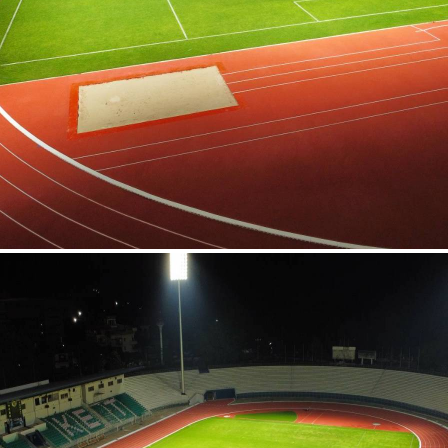
สุรกุล จ.ภูเก็ต