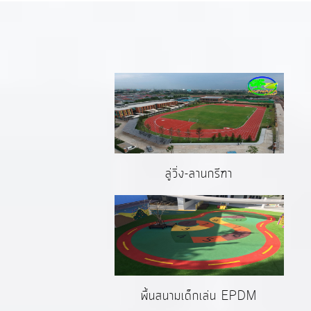
ลู่วิ่ง-ลานกรีฑา
พื้นสนามเด็กเล่น EPDM