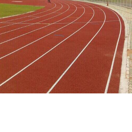
มหาวิทยาลัยราชภัฎสกลนคร