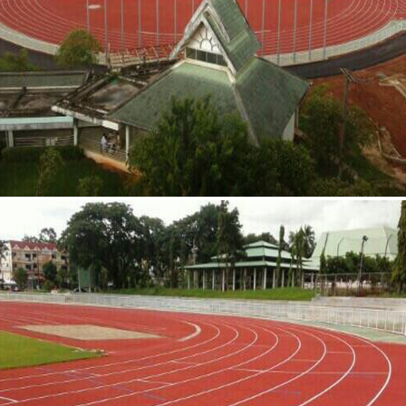
มหาวิทยาลัยราชภัฎสกลนคร