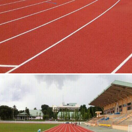
มหาวิทยาลัยราชภัฎสกลนคร