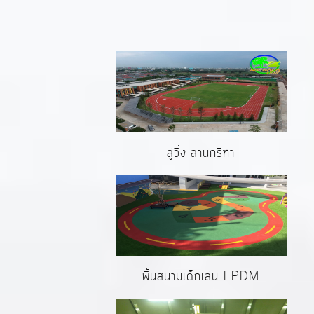
ลู่วิ่ง-ลานกรีฑา
พื้นสนามเด็กเล่น EPDM