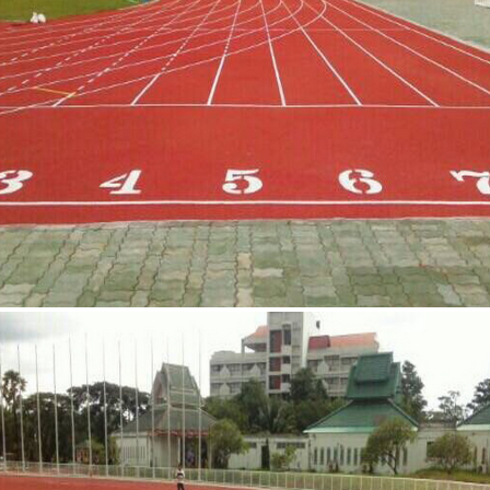
มหาวิทยาลัยราชภัฎสกลนคร