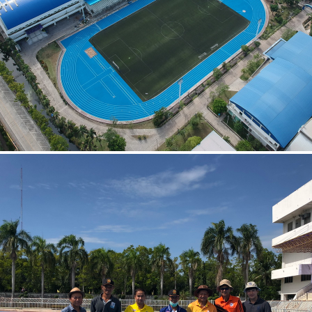
โรงเรียนกีฬาสุพรรณบุรี