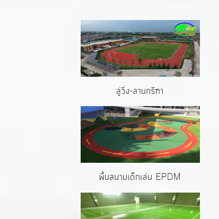
ลู่วิ่ง-ลานกรีฑา
พื้นสนามเด็กเล่น EPDM