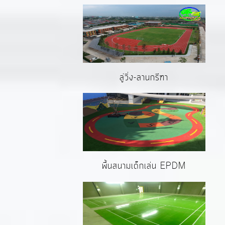
ลู่วิ่ง-ลานกรีฑา
พื้นสนามเด็กเล่น EPDM