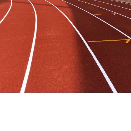
สนามกีฬากลางพิจิตร