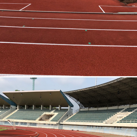
สนามกีฬากลางพิจิตร