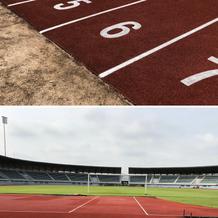
สนามกีฬากลางพิจิตร