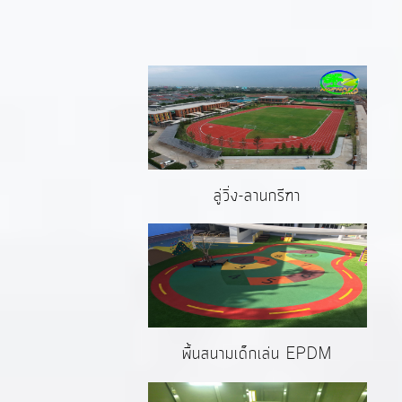
ลู่วิ่ง-ลานกรีฑา
พื้นสนามเด็กเล่น EPDM