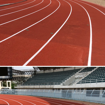
สนามกีฬากลางพิจิตร